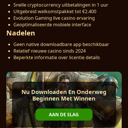
Snelle cryptocurrency uitbetalingen in 1 uur
Uitgebreid welkomstpakket tot €2.400
Evolution Gaming live casino ervaring
Geoptimaliseerde mobiele interface
Nadelen
Geen native downloadbare app beschikbaar
Relatief nieuwe casino sinds 2024
Beperkte informatie over licentie details
Nu Downloaden En Onderweg
Beginnen Met Winnen
AAN DE SLAG